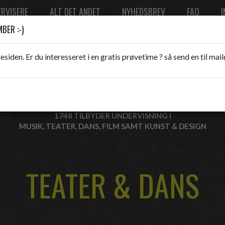
RVISERE
ALT DET ANDET
NYHEDSBREV
FAQ
I
BER :-)
esiden. Er du interesseret i en gratis prøvetime ? så send en til m
1748 TILBYDER UNDERVISNING I
MUSIK, TEATER, DANS, FILM SAMT KUNST & DESIGN
TEATER & DANS