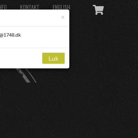
NFO
KONTAKT
ENGLISH
×
ail@1748.dk
Luk