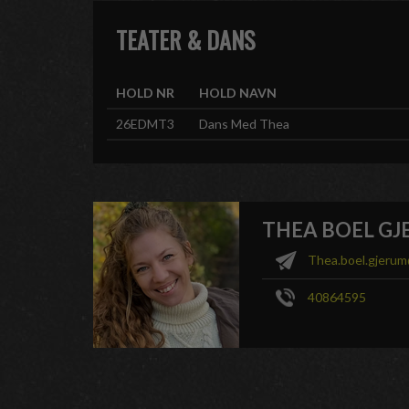
TEATER & DANS
HOLD NR
HOLD NAVN
26EDMT3
Dans Med Thea
THEA BOEL G
Thea.boel.gjeru
40864595