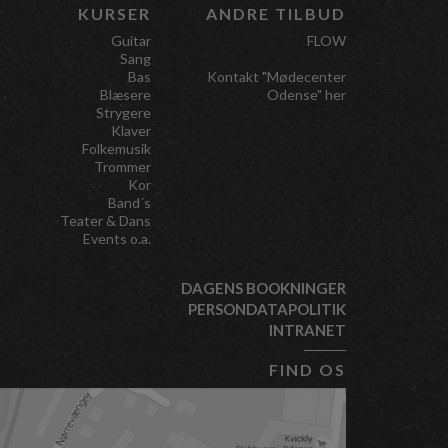
KURSER
ANDRE TILBUD
Guitar
FLOW
Sang
Bas
Kontakt "Mødecenter
Blæsere
Odense" her
Strygere
Klaver
Folkemusik
Trommer
Kor
Band´s
Teater & Dans
Events o.a.
DAGENS BOOKNINGER
PERSONDATAPOLITIK
INTRANET
FIND OS